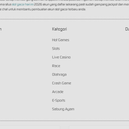
ama situs
slot gacor hari ini
2026 akun yang daftar sekarang pasti sudah gampang jackpot dan mena
ive chat untuk membantu pembuatan akun slot gacor terbaru anda.
m
Kategori
D
Hot Games
Slots
Live Casino
Race
Olahraga
Crash Game
Arcade
E-Sports
Sabung Ayam