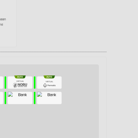
haan
ame