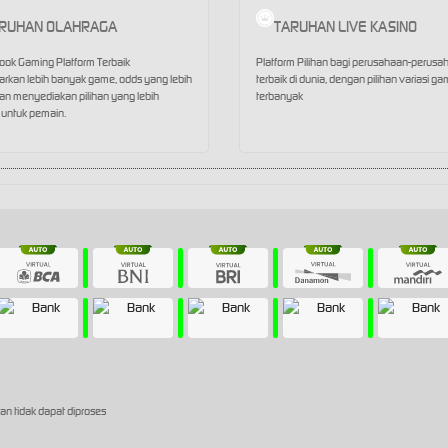
RUHAN OLAHRAGA
TARUHAN LIVE KASINO
ook Gaming Platform Terbaik
Platform Pilihan bagi perusahaan-perusa
kan lebih banyak game, odds yang lebih
terbaik di dunia, dengan pilihan variasi g
 dan menyediakan pilihan yang lebih
terbanyak
untuk pemain.
an tidak dapat diproses