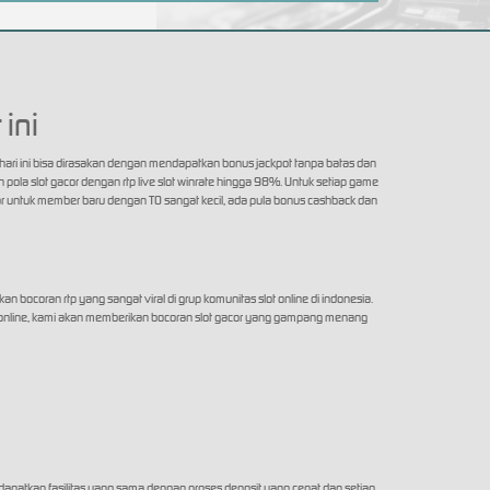
ini
 hari ini bisa dirasakan dengan mendapatkan bonus jackpot tanpa batas dan
ola slot gacor dengan rtp live slot winrate hingga 98%. Untuk setiap game
r untuk member baru dengan TO sangat kecil, ada pula bonus cashback dan
coran rtp yang sangat viral di grup komunitas slot online di indonesia.
t online, kami akan memberikan bocoran slot gacor yang gampang menang
atkan fasilitas yang sama dengan proses deposit yang cepat dan setiap