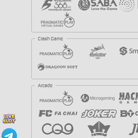
Crash Game
Arcade