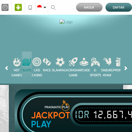
MASUK
DAFTAR
HOT
SLOTS
LIVE
RACE
OLAHRAGA
CRASH
ARCADE
E-
SABUNG
PROMOSI
GAMES
CASINO
GAME
SPORTS
AYAM
IDR
12,667,
JACKPOT
PLAY