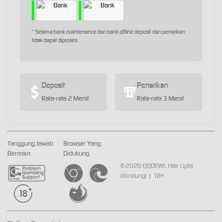
* Selama bank maintenance dan bank offline deposit dan penarikan
tidak dapat diproses
Deposit
Penarikan
Rata-rata 2 Menit
Rata-rata 3 Menit
Tanggung Jawab
Browser Yang
Bermain
Didukung
©2026 QQDEWI. Hak cipta
dilindungi | 18+