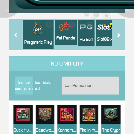
i
i
i
i
i
Facha
Fat Panda
Slot88 x PP
PG Soft
Pragmatic Play
NO LIMIT CITY
Semua
Top
Slots
permainan
20
Duck Hunters
Deadwood R.I.P
Kenneth Must Die
Fire in the Hole 3
The Crypt