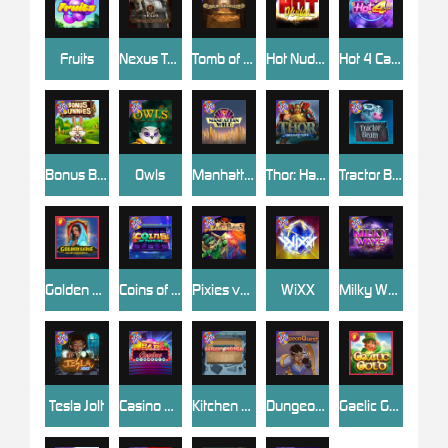
Fruits
Nexus Tombstone RIP
Tomb of Akhenaten
Hot Nudge
Hot 4 Cash
Bonus Bunnies
Owls
Manhattan Goes Wild
Thor: Hammer Time
Tractor Beam
Golden Genie And The Walking Wilds
Coins of Fortune
Pixies vs Pirates
WiXX
Milky Ways
Tesla Jolt
Casino Win Spin
Kitchen Drama: Sushi Mania
Dungeon Quest
Gaelic Gold