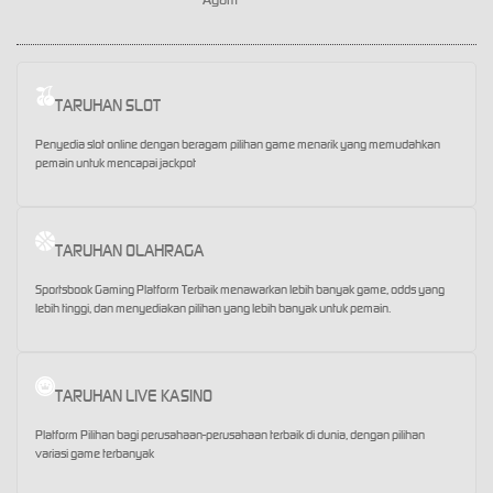
TARUHAN SLOT
Penyedia slot online dengan beragam pilihan game menarik yang memudahkan
pemain untuk mencapai jackpot
TARUHAN OLAHRAGA
Sportsbook Gaming Platform Terbaik menawarkan lebih banyak game, odds yang
lebih tinggi, dan menyediakan pilihan yang lebih banyak untuk pemain.
TARUHAN LIVE KASINO
Platform Pilihan bagi perusahaan-perusahaan terbaik di dunia, dengan pilihan
variasi game terbanyak