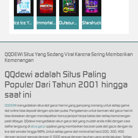
Ice Ice Yeti
Immortal Fruits
Outsourced: Slash Game
Starstruck
QQDEWI Situs Yang Sedang Viral Karena Sering Memberikan
Kemenangan
QQdewi adalah Situs Paling
Populer Dari Tahun 2001 hingga
saat ini
QQDEWI
menyediakan situs slot gacor hari ini yang gampang menang untuk setiap game
slot online bisa deposit dengan qris dan pulsa. Pengalaman untuk bermain slot gacor hari ini
bisa dirasakan dengan mendapatkan bonus jackpot tanpa batas dan setiap kemenangan
pasti dibayar. QQdewi menyediakan akun gacor slot yang mudah anda miliki dengan cara
daftar langsung di
situs gacor
qqdewi yang memberikan bocoran pola slot gacor dengan rtp
live slot winrate hingga 98%. Untuk setiap game slot minimal bet kecil 200, 300, 400
dengan jackpot sampai dengan X1000 sesuai dengan taruhan yang anda lakukan. Setiap