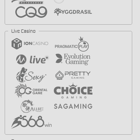
Live Casino