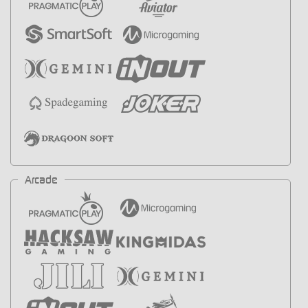
Arcade