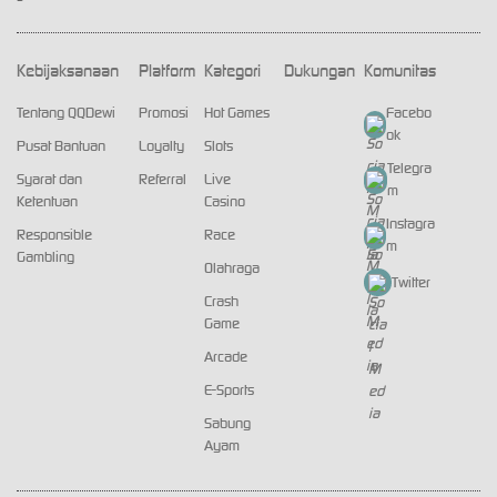
Kebijaksanaan
Platform
Kategori
Dukungan
Komunitas
Tentang QQDewi
Promosi
Hot Games
Facebo
ok
Pusat Bantuan
Loyalty
Slots
Telegra
Syarat dan
Referral
Live
m
Ketentuan
Casino
Instagra
Responsible
Race
m
Gambling
Olahraga
Twitter
Crash
Game
Arcade
E-Sports
Sabung
Ayam