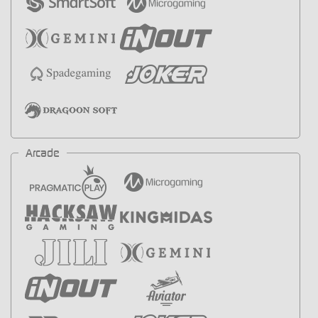
Arcade