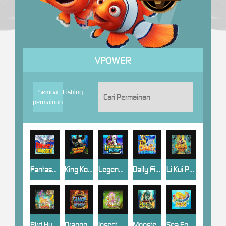
VPOWER
Semua
Fishing
permainan
Fantasy Unicorn
King Kong’s Rampage
Legendary Panda
Daily Fishing
Li Kui Pi Yu
Bird Hunter
Dragon Storm
Insect Paradise
Monster Awaken plus
Sea Food Paradise II Plus