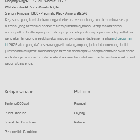
Mahjong Ways 2 - PG Soft - Winrate: 98,7%
Wild Bandito - PG Soft - Winrate: 97,8%
Starlight Princess 1000 - Pragmatic Play - Winrate: 99,6%
Kerjasama yang kami siapkan dengan beberapa vendor hanya untuk membuat setiap
member yang bermain di qqdewi merasa puas dan nyaman. Setiap member akan
mendapatkan fasilitas yang sama dengan proses deposit yang cepat dan setiap withdraw
yang akan langsung masuk ke rekening dan e-money anda. Bersama situs
slot gacor hari
ini
2026 akun yang daftar sekarang pasti sudah gampang jackpot dan menang. Jadilah
jutawan dan miliyarder muda dengan bermain slot di qqdewi dengan daftarkan akun gacor
anda dengan mengisi form daftar atau bisa live chat untuk membantu pembuatan akun slot
gacor terbaru anda.
Kebijaksanaan
Platform
Tentang QQDewi
Promosi
Pusat Bantuan
Loyalty
Syarat dan Ketentuan
Referral
Responsible Gambling