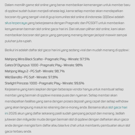
Dalam memilih game slot online yang benar memberikan kemenangan untuk member baru
di qqdewi sudah bukan menjadi rahasia lagi, karna setiap member akan mendapatkan
bocoran rtp yang sangat viral di grup komunitas slot online di indonesia. QQDewi adalah
situs terpercaya
yang bekerjasama dengan Pragmatic dan PGSOFT untuk memberikan
kenyamanan bermain slot online gacor hari ini. Dari ratusan pilihan slot online, kami akan
memberikan bocoran slot gacor yang gampang menang dengan jackpot maxwin sampai
puluhan juta rupiah.
Berikut ini adalah daftar slot gacor hari ini yang sedang viral dan mudah menang di qqdewi :
Mahjong Wins Black Scatter - Pragmatic Play - Winrate: 97.5%
Gates Of Olympus 1000 - Pragmatic Play - Winrate: 98%
Mahjong Ways 2 - PG Soft - Winrate: 98,7%
Wild Bandito - PG Soft - Winrate: 97,8%
Starlight Princess 1000 - Pragmatic Play - Winrate: 99,6%
Kerjasama yang kami siapkan dengan beberapa vendor hanya untuk membuat setiap
member yang bermain di qqdewi merasa puas dan nyaman. Setiap member akan
mendapatkan fasilitas yang sama dengan proses deposit yang cepat dan setiap withdraw
yang akan langsung masuk ke rekening dan e-money anda. Bersama situs
slot gacor hari
ini
2026 akun yang daftar sekarang pasti sudah gampang jackpot dan menang. Jadilah
jutawan dan miliyarder muda dengan bermain slot di qqdewi dengan daftarkan akun gacor
anda dengan mengisi form daftar atau bisa live chat untuk membantu pembuatan akun slot
gacor terbaru anda.