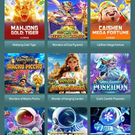
Mahjong Gold: Tiger
Wonders of Giza Pyramid
CaiShen Mega Fortune
Wonders of Machu Picchu
Wonder of Hanging Garden
God's Gambit: Poseidon