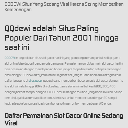
QQDEWI Situs Yang Sedang Viral Karena Sering Memberikan
Kemenangan
QQdewi adalah Situs Paling
Populer Dari Tahun 2001 hingga
saat ini
QQDEWI
menyediakan situs slot gacor hari ini yang gampang menang untuk setiap game
slot online bisa deposit dengan qris dan pulsa. Pengalaman untuk bermain slot gacor hari ini
bisa dirasakan dengan mendapatkan bonus jackpot tanpa batas dan setiap kemenangan
pasti dibayar. QQdewi menyediakan akun gacor slot yang mudah anda miliki dengan cara
daftar langsung di
situs gacor
qqdewi yang memberikan bocoran pola slot gacor dengan rtp
live slot winrate hingga 98%. Untuk setiap game slot minimal bet kecil 200, 300, 400
dengan jackpot sampai dengan X1000 sesuai dengan taruhan yang anda lakukan. Setiap
pemain juga bisa mendapatkan bonus terbesar untuk member baru dengan TO sangat
kecil, ada pula bonus cashback dan bonus rollingan untuk memperbesar WD anda.
Daftar Permainan Slot Gacor Online Sedang
Viral