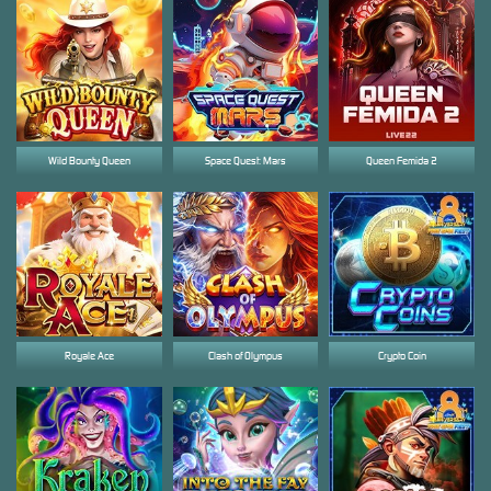
Wild Bounty Queen
Space Quest: Mars
Queen Femida 2
Royale Ace
Clash of Olympus
Crypto Coin