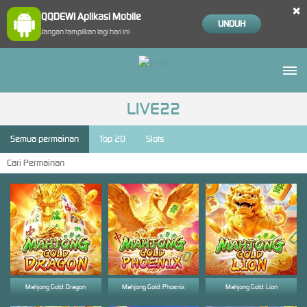
×
QQDEWI Aplikasi Mobile
UNDUH
Jangan tampilkan lagi hari ini
LIVE22
Semua permainan
Top 20
Slots
Mahjong Gold: Dragon
Mahjong Gold: Phoenix
Mahjong Gold: Lion