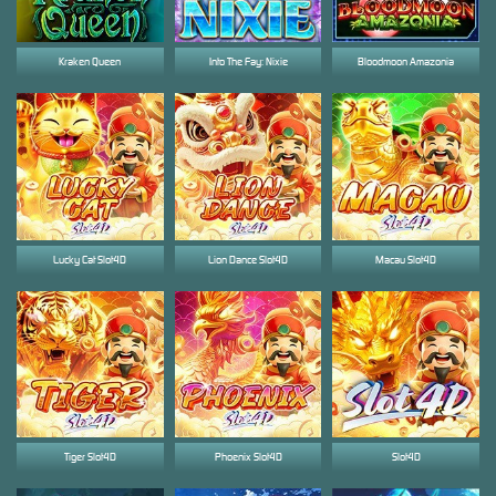
Kraken Queen
Into The Fay: Nixie
Bloodmoon Amazonia
Lucky Cat Slot4D
Lion Dance Slot4D
Macau Slot4D
Tiger Slot4D
Phoenix Slot4D
Slot4D