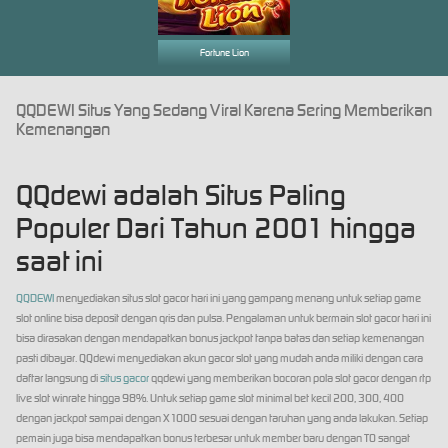
Fortune Lion
QQDEWI Situs Yang Sedang Viral Karena Sering Memberikan
Kemenangan
QQdewi adalah Situs Paling
Populer Dari Tahun 2001 hingga
saat ini
QQDEWI
menyediakan situs slot gacor hari ini yang gampang menang untuk setiap game
slot online bisa deposit dengan qris dan pulsa. Pengalaman untuk bermain slot gacor hari ini
bisa dirasakan dengan mendapatkan bonus jackpot tanpa batas dan setiap kemenangan
pasti dibayar. QQdewi menyediakan akun gacor slot yang mudah anda miliki dengan cara
daftar langsung di
situs gacor
qqdewi yang memberikan bocoran pola slot gacor dengan rtp
live slot winrate hingga 98%. Untuk setiap game slot minimal bet kecil 200, 300, 400
dengan jackpot sampai dengan X1000 sesuai dengan taruhan yang anda lakukan. Setiap
pemain juga bisa mendapatkan bonus terbesar untuk member baru dengan TO sangat