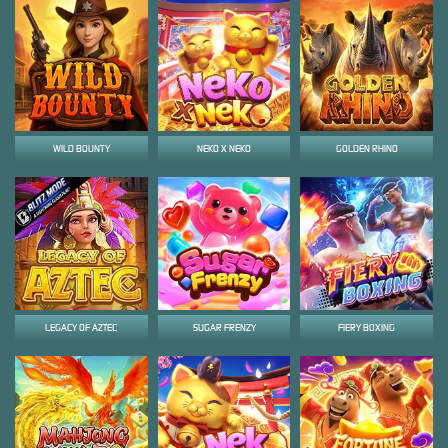
WILD BOUNTY
NEKO X NEKO
GOLDEN RHINO
LEGACY OF AZTEC
SUGAR FRENZY
FIERY BOXING