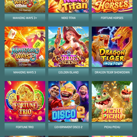
MAHJONG WAYS 3+
NEKO TITAN
FORTUNE HORSES
MAHJONG WAYS 3
GOLDEN ISLAND
DRAGON TIGER SHOWDOWN
FORTUNE TRIO
GOVERNMENT DISCO 2
PICHU PICHU