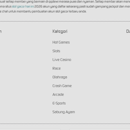
at setiap member yang bermain di qqdewi merasa puas dan nyaman. Setiap member akan mendap
ama situs
slot gacor hari ini
2026 akun yang daftar sekarang pasti sudah gampang jackpot dan mena
ive chat untuk membantu pembuatan akun slot gacor terbaru anda.
m
Kategori
D
Hot Games
Slots
Live Casino
Race
Olahraga
Crash Game
Arcade
E-Sports
Sabung Ayam