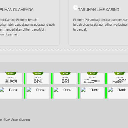
RUHAN OLAHRAGA
TARUHAN LIVE KASINO
ook Gaming Platform Terbaik
Platform Pilihan bagi perusahaan-perusa
kan lebih banyak game, odds yang lebih
terbaik di dunia, dengan pilihan variasi g
 dan menyediakan pilihan yang lebih
terbanyak
untuk pemain.
an tidak dapat diproses