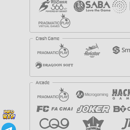
Crash Game
Arcade