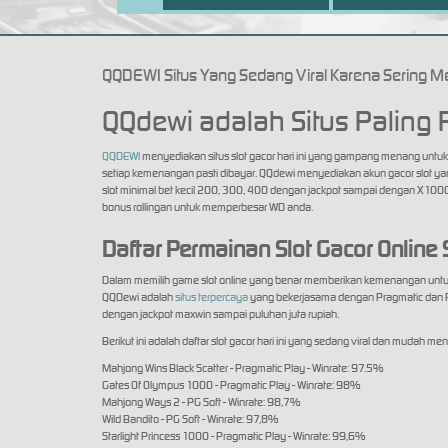
QQDEWI Situs Yang Sedang Viral Karena Sering
QQdewi adalah Situs Paling 
QQDEWI
menyediakan situs slot gacor hari ini yang gampang menang untuk 
setiap kemenangan pasti dibayar. QQdewi menyediakan akun gacor slot yan
slot minimal bet kecil 200, 300, 400 dengan jackpot sampai dengan X100
bonus rollingan untuk memperbesar WD anda.
Daftar Permainan Slot Gacor Online
Dalam memilih game slot online yang benar memberikan kemenangan untuk m
QQDewi adalah
situs terpercaya
yang bekerjasama dengan Pragmatic dan PGS
dengan jackpot maxwin sampai puluhan juta rupiah.
Berikut ini adalah daftar slot gacor hari ini yang sedang viral dan mudah me
Mahjong Wins Black Scatter - Pragmatic Play - Winrate: 97.5%
Gates Of Olympus 1000 - Pragmatic Play - Winrate: 98%
Mahjong Ways 2 - PG Soft - Winrate: 98,7%
Wild Bandito - PG Soft - Winrate: 97,8%
Starlight Princess 1000 - Pragmatic Play - Winrate: 99,6%