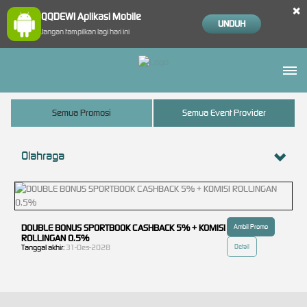
×
QQDEWI Aplikasi Mobile
UNDUH
Jangan tampilkan lagi hari ini
Semua Promosi
Semua Event Provider
Olahraga
DOUBLE BONUS SPORTBOOK CASHBACK 5% + KOMISI
Ambil Promo
ROLLINGAN 0.5%
Tanggal akhir:
31-Des-2028
Detail