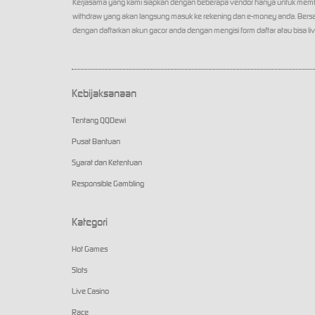
Kerjasama yang kami siapkan dengan beberapa vendor hanya untuk membu
withdraw yang akan langsung masuk ke rekening dan e-money anda. Bers
dengan daftarkan akun gacor anda dengan mengisi form daftar atau bisa l
Kebijaksanaan
Tentang QQDewi
Pusat Bantuan
Syarat dan Ketentuan
Responsible Gambling
Kategori
Hot Games
Slots
Live Casino
Race