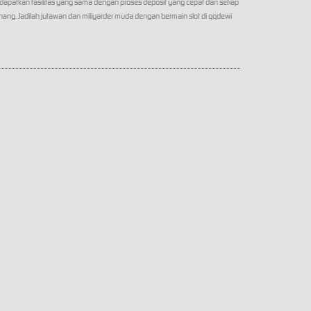
atkan fasilitas yang sama dengan proses deposit yang cepat dan setiap
ng. Jadilah jutawan dan miliyarder muda dengan bermain slot di qqdewi