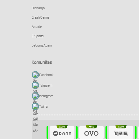
Olahraga
Crash Game
Arcade
E-Sports
Sabung Ayam
Komunitas
Facebook
Telegram
Instagram
Twitter