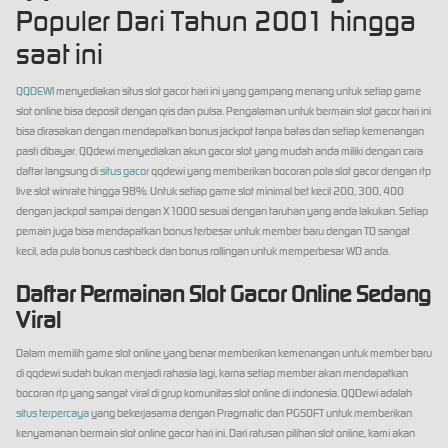
Populer Dari Tahun 2001 hingga
saat ini
QQDEWI
menyediakan situs slot gacor hari ini yang gampang menang untuk setiap game
slot online bisa deposit dengan qris dan pulsa. Pengalaman untuk bermain slot gacor hari ini
bisa dirasakan dengan mendapatkan bonus jackpot tanpa batas dan setiap kemenangan
pasti dibayar. QQdewi menyediakan akun gacor slot yang mudah anda miliki dengan cara
daftar langsung di
situs gacor
qqdewi yang memberikan bocoran pola slot gacor dengan rtp
live slot winrate hingga 98%. Untuk setiap game slot minimal bet kecil 200, 300, 400
dengan jackpot sampai dengan X1000 sesuai dengan taruhan yang anda lakukan. Setiap
pemain juga bisa mendapatkan bonus terbesar untuk member baru dengan TO sangat
kecil, ada pula bonus cashback dan bonus rollingan untuk memperbesar WD anda.
Daftar Permainan Slot Gacor Online Sedang
Viral
Dalam memilih game slot online yang benar memberikan kemenangan untuk member baru
di qqdewi sudah bukan menjadi rahasia lagi, karna setiap member akan mendapatkan
bocoran rtp yang sangat viral di grup komunitas slot online di indonesia. QQDewi adalah
situs terpercaya
yang bekerjasama dengan Pragmatic dan PGSOFT untuk memberikan
kenyamanan bermain slot online gacor hari ini. Dari ratusan pilihan slot online, kami akan