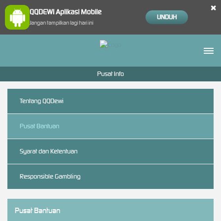
×
QQDEWI Aplikasi Mobile
UNDUH
Jangan tampilkan lagi hari ini
Pusat Info
Tentang QQDewi
Pusat Bantuan
Syarat dan Ketentuan
Responsible Gambling
Pusat Bantuan