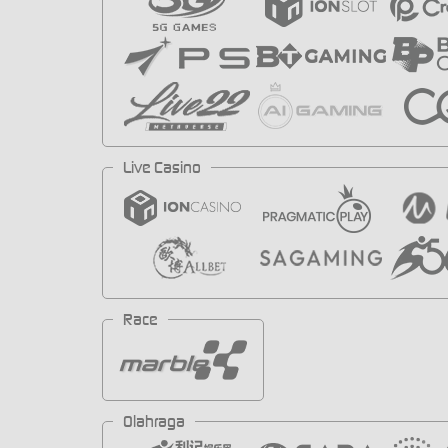
Live Casino
Race
Olahraga