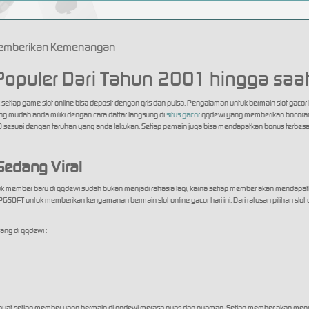
 Memberikan Kemenangan
Populer Dari Tahun 2001 hingga saat 
setiap game slot online bisa deposit dengan qris dan pulsa. Pengalaman untuk bermain slot gacor
g mudah anda miliki dengan cara daftar langsung di
situs gacor
qqdewi yang memberikan bocoran p
0 sesuai dengan taruhan yang anda lakukan. Setiap pemain juga bisa mendapatkan bonus terbesa
 Sedang Viral
ember baru di qqdewi sudah bukan menjadi rahasia lagi, karna setiap member akan mendapatkan bo
OFT untuk memberikan kenyamanan bermain slot online gacor hari ini. Dari ratusan pilihan slo
nang di qqdewi :
at setiap member yang bermain di qqdewi merasa puas dan nyaman. Setiap member akan mendap