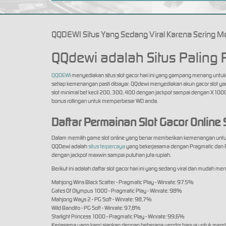
QQDEWI Situs Yang Sedang Viral Karena Sering
QQdewi adalah Situs Paling 
QQDEWI
menyediakan situs slot gacor hari ini yang gampang menang untuk 
setiap kemenangan pasti dibayar. QQdewi menyediakan akun gacor slot yan
slot minimal bet kecil 200, 300, 400 dengan jackpot sampai dengan X100
bonus rollingan untuk memperbesar WD anda.
Daftar Permainan Slot Gacor Online
Dalam memilih game slot online yang benar memberikan kemenangan untuk m
QQDewi adalah
situs terpercaya
yang bekerjasama dengan Pragmatic dan PGS
dengan jackpot maxwin sampai puluhan juta rupiah.
Berikut ini adalah daftar slot gacor hari ini yang sedang viral dan mudah me
Mahjong Wins Black Scatter - Pragmatic Play - Winrate: 97.5%
Gates Of Olympus 1000 - Pragmatic Play - Winrate: 98%
Mahjong Ways 2 - PG Soft - Winrate: 98,7%
Wild Bandito - PG Soft - Winrate: 97,8%
Starlight Princess 1000 - Pragmatic Play - Winrate: 99,6%
Kerjasama yang kami siapkan dengan beberapa vendor hanya untuk membu