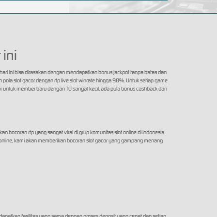
ini
 hari ini bisa dirasakan dengan mendapatkan bonus jackpot tanpa batas dan
ola slot gacor dengan rtp live slot winrate hingga 98%. Untuk setiap game
r untuk member baru dengan TO sangat kecil, ada pula bonus cashback dan
coran rtp yang sangat viral di grup komunitas slot online di indonesia.
t online, kami akan memberikan bocoran slot gacor yang gampang menang
atkan fasilitas yang sama dengan proses deposit yang cepat dan setiap