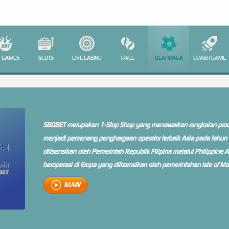
T GAMES
SLOTS
LIVE CASINO
RACE
OLAHRAGA
CRASH GAME
SBOBET merupakan 1-Stop Shop yang menawarkan rangkaian prod
menjadi pemenang penghargaan operator terbaik Asia pada tahun
dilisensikan oleh Pemerintah Republik Filipina melalui Philippi
beroperasi di Eropa yang dilisensikan oleh pemerintahan Isle of Ma
MAIN