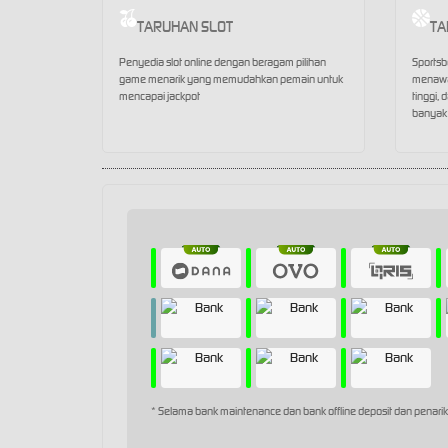
TARUHAN SLOT
TA
Penyedia slot online dengan beragam pilihan
Sportsb
game menarik yang memudahkan pemain untuk
menawar
mencapai jackpot
tinggi,
banyak 
* Selama bank maintenance dan bank offline deposit dan penarik