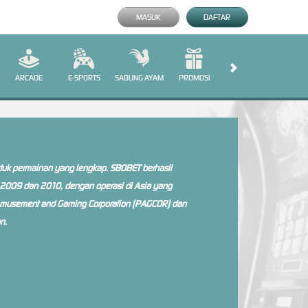
MASUK
DAFTAR
ARCADE
E-SPORTS
SABUNG AYAM
PROMOSI
uk permainan yang lengkap. SBOBET berhasil
 2009 dan 2010, dengan operasi di Asia yang
ne Amusement and Gaming Corporation (PAGCOR) dan
n.