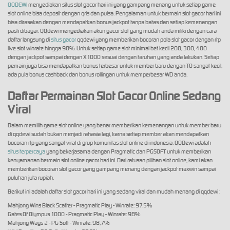
QQDEWI
menyediakan situs slot gacor hari ini yang gampang menang untuk setiap game
slot online bisa deposit dengan qris dan pulsa. Pengalaman untuk bermain slot gacor hari ini
bisa dirasakan dengan mendapatkan bonus jackpot tanpa batas dan setiap kemenangan
pasti dibayar. QQdewi menyediakan akun gacor slot yang mudah anda miliki dengan cara
daftar langsung di
situs gacor
qqdewi yang memberikan bocoran pola slot gacor dengan rtp
live slot winrate hingga 98%. Untuk setiap game slot minimal bet kecil 200, 300, 400
dengan jackpot sampai dengan X1000 sesuai dengan taruhan yang anda lakukan. Setiap
pemain juga bisa mendapatkan bonus terbesar untuk member baru dengan TO sangat kecil,
ada pula bonus cashback dan bonus rollingan untuk memperbesar WD anda.
Daftar Permainan Slot Gacor Online Sedang
Viral
Dalam memilih game slot online yang benar memberikan kemenangan untuk member baru
di qqdewi sudah bukan menjadi rahasia lagi, karna setiap member akan mendapatkan
bocoran rtp yang sangat viral di grup komunitas slot online di indonesia. QQDewi adalah
situs terpercaya
yang bekerjasama dengan Pragmatic dan PGSOFT untuk memberikan
kenyamanan bermain slot online gacor hari ini. Dari ratusan pilihan slot online, kami akan
memberikan bocoran slot gacor yang gampang menang dengan jackpot maxwin sampai
puluhan juta rupiah.
Berikut ini adalah daftar slot gacor hari ini yang sedang viral dan mudah menang di qqdewi :
Mahjong Wins Black Scatter - Pragmatic Play - Winrate: 97.5%
Gates Of Olympus 1000 - Pragmatic Play - Winrate: 98%
Mahjong Ways 2 - PG Soft - Winrate: 98,7%