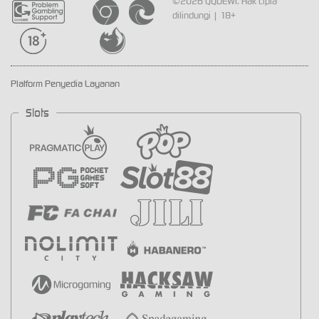
©2026 QQDEWI. Hak cipta
dilindungi | 18+
Platform Penyedia Layanan
Slots