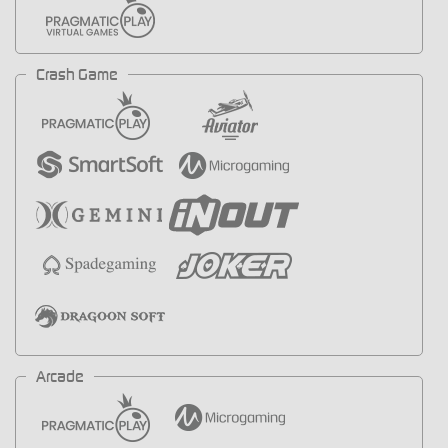
Crash Game
Arcade