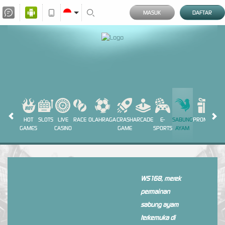
MASUK
DAFTAR
HOT
SLOTS
LIVE
RACE
OLAHRAGA
CRASH
ARCADE
E-
SABUNG
PROMOSI
GAMES
CASINO
GAME
SPORTS
AYAM
WS168, merek
permainan
sabung ayam
terkemuka di