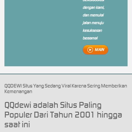
dengan kami,
dan memulai
jalan menuju
kesuksesan
bersama!
MAIN
QQDEWI Situs Yang Sedang Viral Karena Sering Memberikan
Kemenangan
QQdewi adalah Situs Paling
Populer Dari Tahun 2001 hingga
saat ini