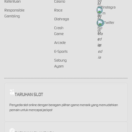
Ketentuan
Casino
Instagra
Responsible
Race
m
Gambling
Olahraga
Twitter
Crash
Game
Arcade
E-Sports
Sabung
Ayam
TARUHAN SLOT
Penyedia slot online dengan beragam pilihan game menarik yang memudahkan
pemain untuk mencapai jackpot