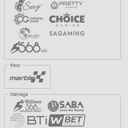
Race
Olahraga