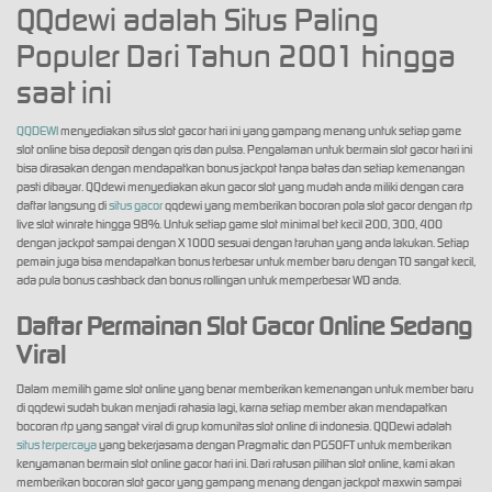
QQdewi adalah Situs Paling
Populer Dari Tahun 2001 hingga
saat ini
QQDEWI
menyediakan situs slot gacor hari ini yang gampang menang untuk setiap game
slot online bisa deposit dengan qris dan pulsa. Pengalaman untuk bermain slot gacor hari ini
bisa dirasakan dengan mendapatkan bonus jackpot tanpa batas dan setiap kemenangan
pasti dibayar. QQdewi menyediakan akun gacor slot yang mudah anda miliki dengan cara
daftar langsung di
situs gacor
qqdewi yang memberikan bocoran pola slot gacor dengan rtp
live slot winrate hingga 98%. Untuk setiap game slot minimal bet kecil 200, 300, 400
dengan jackpot sampai dengan X1000 sesuai dengan taruhan yang anda lakukan. Setiap
pemain juga bisa mendapatkan bonus terbesar untuk member baru dengan TO sangat kecil,
ada pula bonus cashback dan bonus rollingan untuk memperbesar WD anda.
Daftar Permainan Slot Gacor Online Sedang
Viral
Dalam memilih game slot online yang benar memberikan kemenangan untuk member baru
di qqdewi sudah bukan menjadi rahasia lagi, karna setiap member akan mendapatkan
bocoran rtp yang sangat viral di grup komunitas slot online di indonesia. QQDewi adalah
situs terpercaya
yang bekerjasama dengan Pragmatic dan PGSOFT untuk memberikan
kenyamanan bermain slot online gacor hari ini. Dari ratusan pilihan slot online, kami akan
memberikan bocoran slot gacor yang gampang menang dengan jackpot maxwin sampai