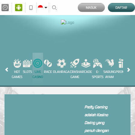
MASUK
DAFTAR
HOT
SLOTS
LIVE
RACE
OLAHRAGA
CRASH
ARCADE
E-
SABUNG
PROMOSI
GAMES
CASINO
GAME
SPORTS
AYAM
Pretty Gaming
adalah Kasino
Daring yang
penuh dengan