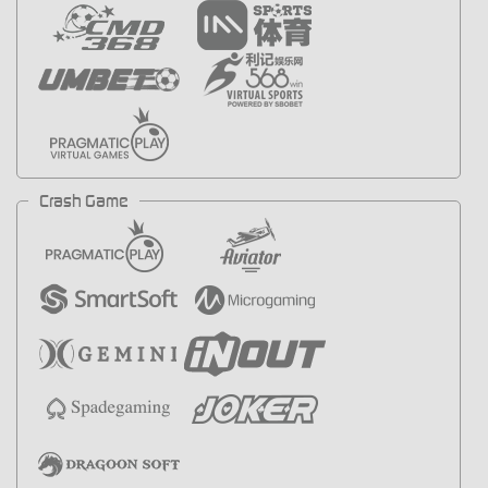
Crash Game