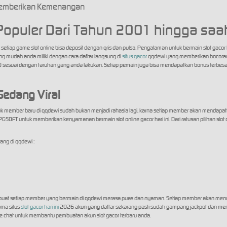
 Memberikan Kemenangan
Populer Dari Tahun 2001 hingga saat 
setiap game slot online bisa deposit dengan qris dan pulsa. Pengalaman untuk bermain slot gacor
g mudah anda miliki dengan cara daftar langsung di
situs gacor
qqdewi yang memberikan bocoran p
0 sesuai dengan taruhan yang anda lakukan. Setiap pemain juga bisa mendapatkan bonus terbesa
 Sedang Viral
ember baru di qqdewi sudah bukan menjadi rahasia lagi, karna setiap member akan mendapatkan bo
OFT untuk memberikan kenyamanan bermain slot online gacor hari ini. Dari ratusan pilihan slo
nang di qqdewi :
at setiap member yang bermain di qqdewi merasa puas dan nyaman. Setiap member akan mendap
ama situs
slot gacor hari ini
2026 akun yang daftar sekarang pasti sudah gampang jackpot dan mena
ive chat untuk membantu pembuatan akun slot gacor terbaru anda.