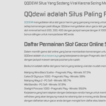
QQDEWI Situs Yang Sedang Viral Karena Sering
QQdewi adalah Situs Paling 
QQDEWI
menyediakan situs slot gacor hari ini yang gampang menang untuk 
setiap kemenangan pasti dibayar. QQdewi menyediakan akun gacor slot yan
slot minimal bet kecil 200, 300, 400 dengan jackpot sampai dengan X100
bonus rollingan untuk memperbesar WD anda.
Daftar Permainan Slot Gacor Online
Dalam memilih game slot online yang benar memberikan kemenangan untuk m
QQDewi adalah
situs terpercaya
yang bekerjasama dengan Pragmatic dan PGS
dengan jackpot maxwin sampai puluhan juta rupiah.
Berikut ini adalah daftar slot gacor hari ini yang sedang viral dan mudah me
Mahjong Wins Black Scatter - Pragmatic Play - Winrate: 97.5%
Gates Of Olympus 1000 - Pragmatic Play - Winrate: 98%
Mahjong Ways 2 - PG Soft - Winrate: 98,7%
Wild Bandito - PG Soft - Winrate: 97,8%
Starlight Princess 1000 - Pragmatic Play - Winrate: 99,6%
Kerjasama yang kami siapkan dengan beberapa vendor hanya untuk membu
withdraw yang akan langsung masuk ke rekening dan e-money anda. Bers
dengan daftarkan akun gacor anda dengan mengisi form daftar atau bisa l