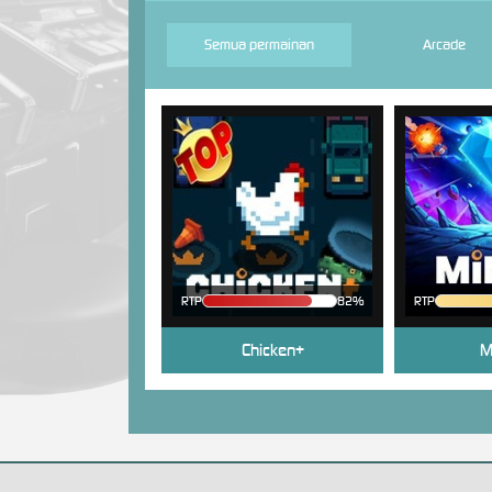
Semua permainan
Arcade
RTP
82%
RTP
Chicken+
M