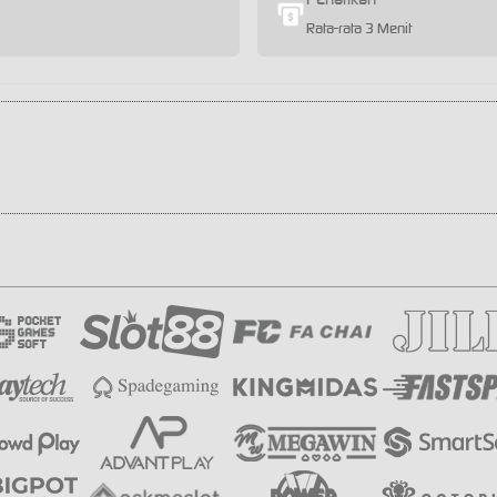
Rata-rata 3 Menit