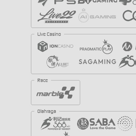
Live Casino
Race
Olahraga