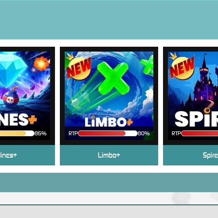
86%
RTP
80%
RTP
ines+
Limbo+
Spir