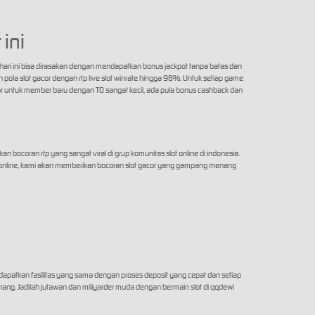
ini
 hari ini bisa dirasakan dengan mendapatkan bonus jackpot tanpa batas dan
ola slot gacor dengan rtp live slot winrate hingga 98%. Untuk setiap game
r untuk member baru dengan TO sangat kecil, ada pula bonus cashback dan
coran rtp yang sangat viral di grup komunitas slot online di indonesia.
t online, kami akan memberikan bocoran slot gacor yang gampang menang
atkan fasilitas yang sama dengan proses deposit yang cepat dan setiap
ng. Jadilah jutawan dan miliyarder muda dengan bermain slot di qqdewi