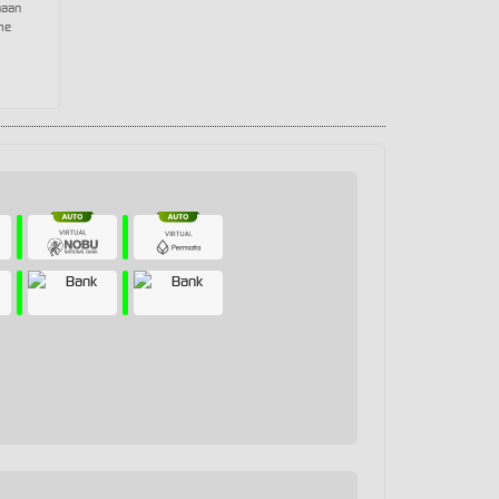
haan
ame