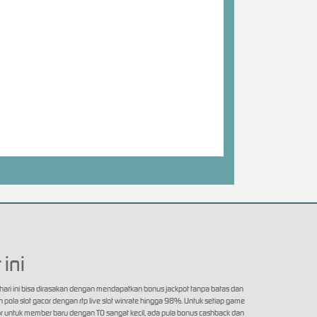
ini
 hari ini bisa dirasakan dengan mendapatkan bonus jackpot tanpa batas dan
ola slot gacor dengan rtp live slot winrate hingga 98%. Untuk setiap game
r untuk member baru dengan TO sangat kecil, ada pula bonus cashback dan