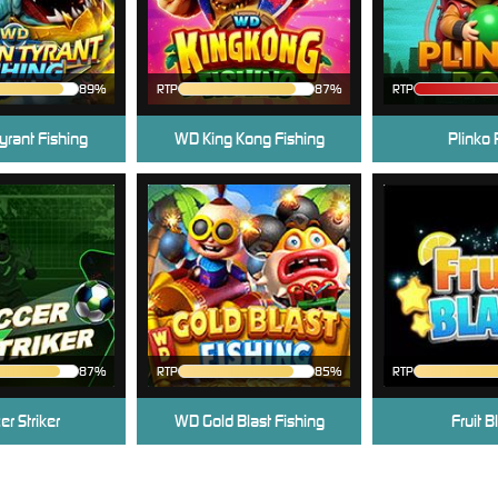
89%
RTP
87%
RTP
yrant Fishing
WD King Kong Fishing
Plinko
87%
RTP
85%
RTP
er Striker
WD Gold Blast Fishing
Fruit B