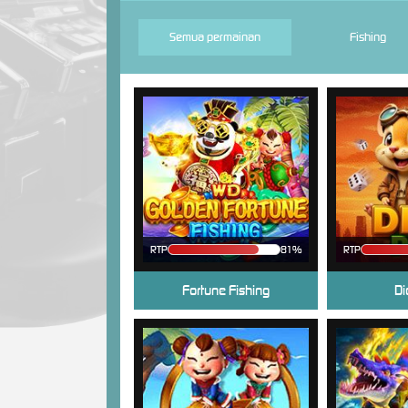
Semua permainan
Fishing
RTP
81%
RTP
Fortune Fishing
Di