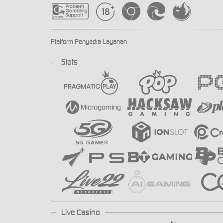
Platform Penyedia Layanan
Slots
Live Casino