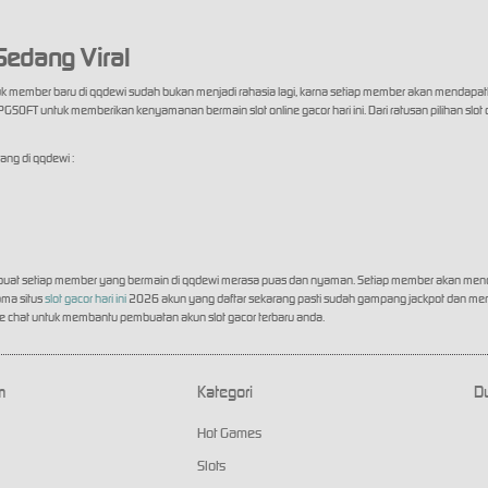
 Sedang Viral
ember baru di qqdewi sudah bukan menjadi rahasia lagi, karna setiap member akan mendapatkan bo
OFT untuk memberikan kenyamanan bermain slot online gacor hari ini. Dari ratusan pilihan slo
nang di qqdewi :
at setiap member yang bermain di qqdewi merasa puas dan nyaman. Setiap member akan mendap
ama situs
slot gacor hari ini
2026 akun yang daftar sekarang pasti sudah gampang jackpot dan mena
ive chat untuk membantu pembuatan akun slot gacor terbaru anda.
m
Kategori
D
Hot Games
Slots