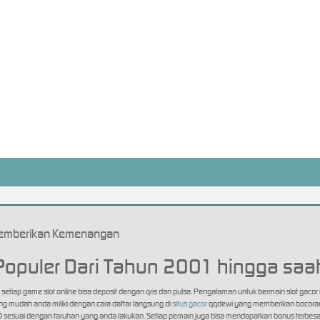
 Memberikan Kemenangan
Populer Dari Tahun 2001 hingga saat 
setiap game slot online bisa deposit dengan qris dan pulsa. Pengalaman untuk bermain slot gacor
g mudah anda miliki dengan cara daftar langsung di
situs gacor
qqdewi yang memberikan bocoran p
0 sesuai dengan taruhan yang anda lakukan. Setiap pemain juga bisa mendapatkan bonus terbesa