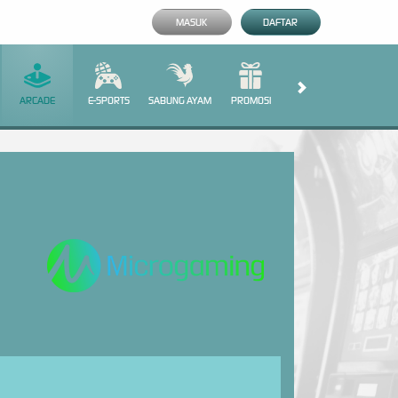
MASUK
DAFTAR
ARCADE
E-SPORTS
SABUNG AYAM
PROMOSI