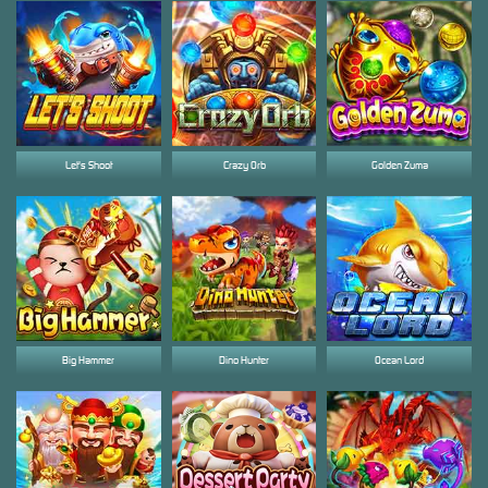
Let's Shoot
Crazy Orb
Golden Zuma
Big Hammer
Dino Hunter
Ocean Lord