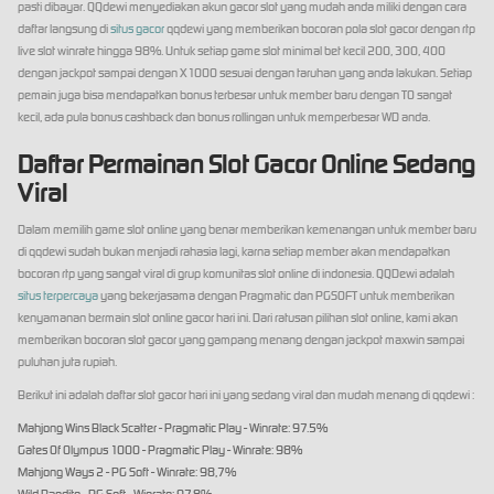
pasti dibayar. QQdewi menyediakan akun gacor slot yang mudah anda miliki dengan cara
daftar langsung di
situs gacor
qqdewi yang memberikan bocoran pola slot gacor dengan rtp
live slot winrate hingga 98%. Untuk setiap game slot minimal bet kecil 200, 300, 400
dengan jackpot sampai dengan X1000 sesuai dengan taruhan yang anda lakukan. Setiap
pemain juga bisa mendapatkan bonus terbesar untuk member baru dengan TO sangat
kecil, ada pula bonus cashback dan bonus rollingan untuk memperbesar WD anda.
Daftar Permainan Slot Gacor Online Sedang
Viral
Dalam memilih game slot online yang benar memberikan kemenangan untuk member baru
di qqdewi sudah bukan menjadi rahasia lagi, karna setiap member akan mendapatkan
bocoran rtp yang sangat viral di grup komunitas slot online di indonesia. QQDewi adalah
situs terpercaya
yang bekerjasama dengan Pragmatic dan PGSOFT untuk memberikan
kenyamanan bermain slot online gacor hari ini. Dari ratusan pilihan slot online, kami akan
memberikan bocoran slot gacor yang gampang menang dengan jackpot maxwin sampai
puluhan juta rupiah.
Berikut ini adalah daftar slot gacor hari ini yang sedang viral dan mudah menang di qqdewi :
Mahjong Wins Black Scatter - Pragmatic Play - Winrate: 97.5%
Gates Of Olympus 1000 - Pragmatic Play - Winrate: 98%
Mahjong Ways 2 - PG Soft - Winrate: 98,7%