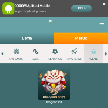
×
QQDEWI Aplikasi Mobile
UNDUH
Jangan tampilkan lagi hari ini
Daftar
Masuk
S
LIVE CASINO
RACE
OLAHRAGA
CRASH GAME
ARCADE
Dragoonsoft