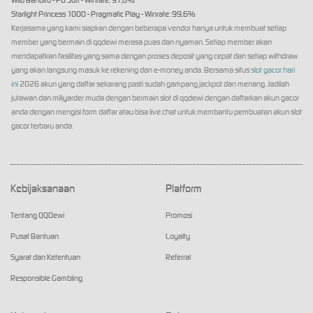
Wild Bandito - PG Soft - Winrate: 97,8%
Starlight Princess 1000 - Pragmatic Play - Winrate: 99,6%
Kerjasama yang kami siapkan dengan beberapa vendor hanya untuk membuat setiap
member yang bermain di qqdewi merasa puas dan nyaman. Setiap member akan
mendapatkan fasilitas yang sama dengan proses deposit yang cepat dan setiap withdraw
yang akan langsung masuk ke rekening dan e-money anda. Bersama situs
slot gacor hari
ini
2026 akun yang daftar sekarang pasti sudah gampang jackpot dan menang. Jadilah
jutawan dan miliyarder muda dengan bermain slot di qqdewi dengan daftarkan akun gacor
anda dengan mengisi form daftar atau bisa live chat untuk membantu pembuatan akun slot
gacor terbaru anda.
Kebijaksanaan
Platform
Tentang QQDewi
Promosi
Pusat Bantuan
Loyalty
Syarat dan Ketentuan
Referral
Responsible Gambling