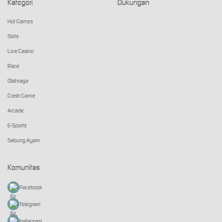
Kategori
Dukungan
Hot Games
Slots
Live Casino
Race
Olahraga
Crash Game
Arcade
E-Sports
Sabung Ayam
Komunitas
Facebook
Telegram
Instagram