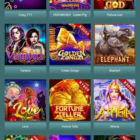
Crazy 777
FEATURE BUY - Golden Pig
Fortune God
Vampire
Golden Zongzi
Elephant
Love
Fortune Teller
Athena