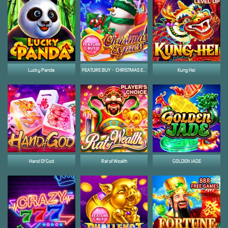
Lucky Panda
FEATURE BUY・CHRISTMAS EXPRESS
Kung Hei
Hand Of God
Rat of Wealth
GOLDEN JADE