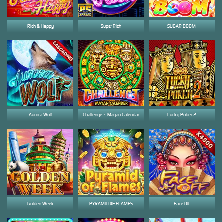
Rich & Happy
Super Rich
SUGAR BOOM
Aurora Wolf
Challenge・Mayan Calendar
Lucky Poker 2
Golden Week
PYRAMID OF FLAMES
Face Off