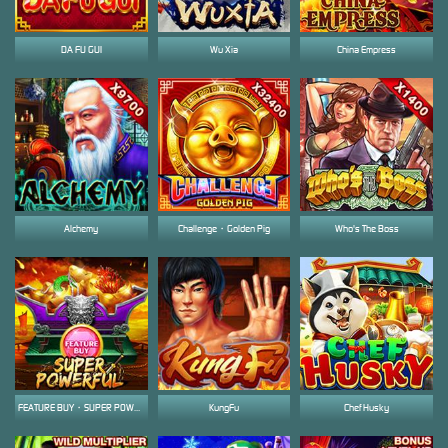
DA FU GUI
Wu Xia
China Empress
Alchemy
Challenge・Golden Pig
Who's The Boss
FEATURE BUY・SUPER POWERFUL
KungFu
Chef Husky