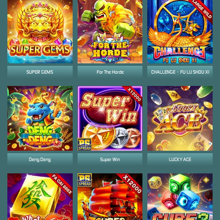
SUPER GEMS
For The Horde
CHALLENGE・FU LU SHOU XI
Deng Deng
Super Win
LUCKY ACE