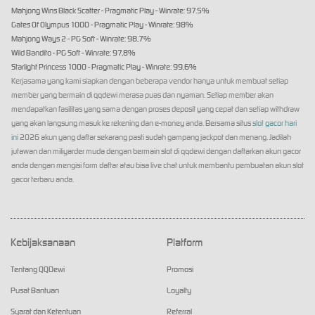
Mahjong Wins Black Scatter - Pragmatic Play - Winrate: 97.5%
Gates Of Olympus 1000 - Pragmatic Play - Winrate: 98%
Mahjong Ways 2 - PG Soft - Winrate: 98,7%
Wild Bandito - PG Soft - Winrate: 97,8%
Starlight Princess 1000 - Pragmatic Play - Winrate: 99,6%
Kerjasama yang kami siapkan dengan beberapa vendor hanya untuk membuat setiap
member yang bermain di qqdewi merasa puas dan nyaman. Setiap member akan
mendapatkan fasilitas yang sama dengan proses deposit yang cepat dan setiap withdraw
yang akan langsung masuk ke rekening dan e-money anda. Bersama situs
slot gacor hari
ini
2026 akun yang daftar sekarang pasti sudah gampang jackpot dan menang. Jadilah
jutawan dan miliyarder muda dengan bermain slot di qqdewi dengan daftarkan akun gacor
anda dengan mengisi form daftar atau bisa live chat untuk membantu pembuatan akun slot
gacor terbaru anda.
Kebijaksanaan
Platform
Tentang QQDewi
Promosi
Pusat Bantuan
Loyalty
Syarat dan Ketentuan
Referral