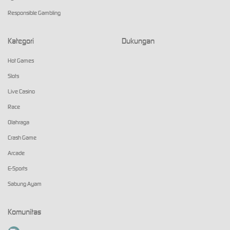
Responsible Gambling
Kategori
Dukungan
Hot Games
Slots
Live Casino
Race
Olahraga
Crash Game
Arcade
E-Sports
Sabung Ayam
Komunitas