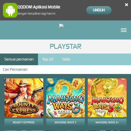
×
QQDEWI Aplikasi Mobile
UNDUH
Jangan tampilkan lagi hari ini
PLAYSTAR
Semua permainan
Top 20
Slots
BOUNTY EXPRESS
MAHJONG WAYS 3
MAHJONG WAYS 3+