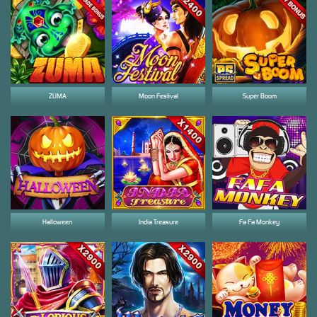
ZUMA
Moon Festival
Super Boom
Halloween
India Treasure
Fa Fa Monkey