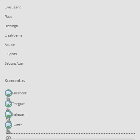
Live Casino
Race
Olahraga
Crash Game
Arcade
E-Sports
Sabung Ayam
Komunitas
Facebook
Telegram
Instagram
Twitter