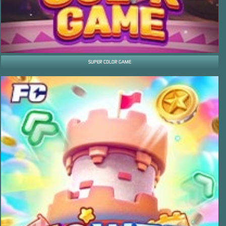
SUPER COLOR GAME