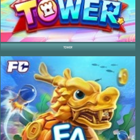
TOWER