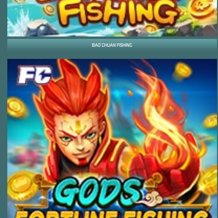
BAO CHUAN FISHING