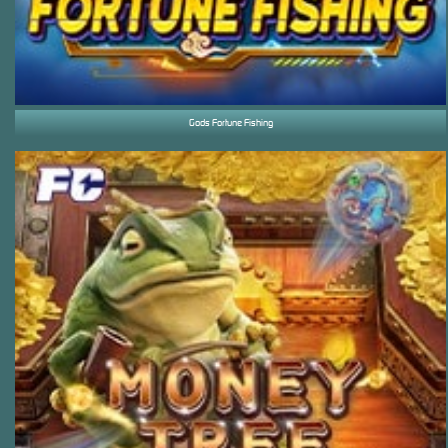
Gods Fortune Fishing