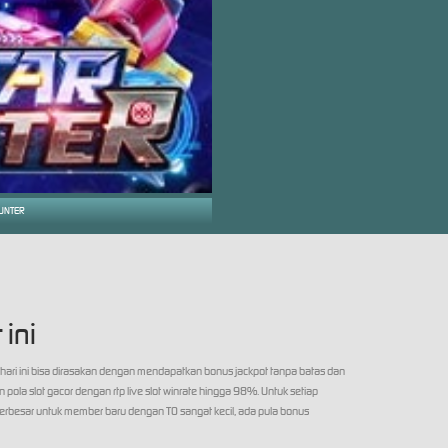
UNTER
ini
 hari ini bisa dirasakan dengan mendapatkan bonus jackpot tanpa batas dan
la slot gacor dengan rtp live slot winrate hingga 98%. Untuk setiap
erbesar untuk member baru dengan TO sangat kecil, ada pula bonus