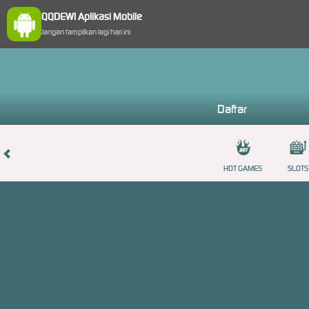
QQDEWI Aplikasi Mobile
Jangan tampilkan lagi hari ini
Daftar
HOT GAMES
SLOTS