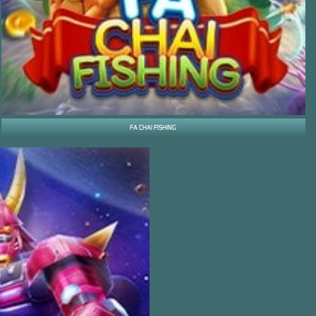
FA CHAI FISHING