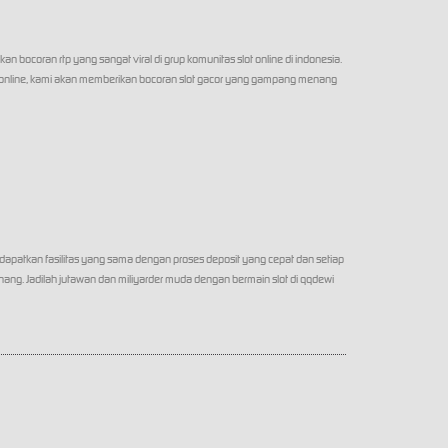
ocoran rtp yang sangat viral di grup komunitas slot online di indonesia.
ot online, kami akan memberikan bocoran slot gacor yang gampang menang
atkan fasilitas yang sama dengan proses deposit yang cepat dan setiap
ng. Jadilah jutawan dan miliyarder muda dengan bermain slot di qqdewi